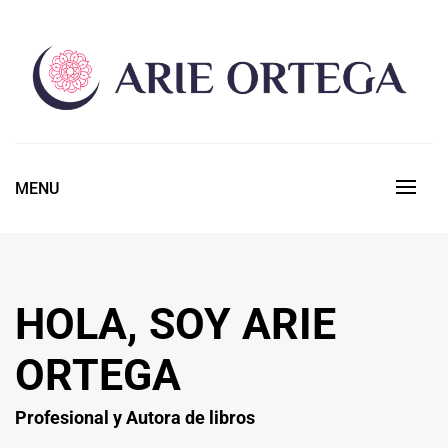
Skip
to
content
ARIE ORTEGA BLOG
Mi blog personal
MENU
HOLA, SOY ARIE
ORTEGA
Profesional y Autora de libros